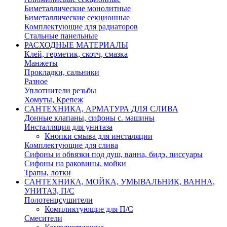
Биметаллические монолитные
Биметаллические секционные
Комплектующие для радиаторов
Стальные панельные
РАСХОДНЫЕ МАТЕРИАЛЫ
Клей, герметик, скотч, смазка
Манжеты
Прокладки, сальники
Разное
Уплотнители резьбы
Хомуты, Крепеж
САНТЕХНИКА, АРМАТУРА ДЛЯ СЛИВА
Донные клапаны, сифоны с. машины
Инсталляция для унитаза
Кнопки смыва для инсталяции
Комплектующие для слива
Сифоны и обвязки под душ, ванна, бидэ, писсуары
Сифоны на раковины, мойки
Трапы, лотки
САНТЕХНИКА, МОЙКА, УМЫВАЛЬНИК, ВАННА,
УНИТАЗ, П/С
Полотенцсушители
Компликтующие для П/С
Смесители