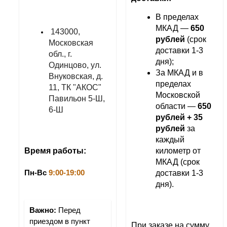
В пределах 
МКАД — 
650 
143000, 
рублей
 (срок 
Московская 
доставки 1-3 
обл., г. 
дня);
Одинцово, ул. 
За МКАД и в 
Внуковская, д. 
пределах 
11, ТК "АКОС" 
Московской 
Павильон 5-Ш, 
области — 
650 
6-Ш
рублей + 35 
рублей 
за 
каждый 
километр от 
Время работы:
МКАД (срок 
доставки 1-3 
Пн-Вс 
9:00-19:00
дня).
Важно:
 Перед 
приездом в пункт 
При заказе на сумму 