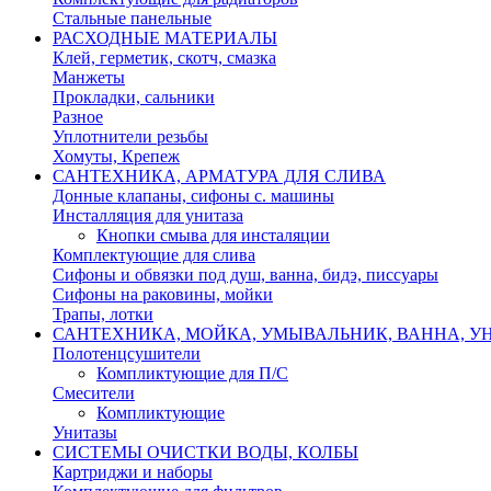
Стальные панельные
РАСХОДНЫЕ МАТЕРИАЛЫ
Клей, герметик, скотч, смазка
Манжеты
Прокладки, сальники
Разное
Уплотнители резьбы
Хомуты, Крепеж
САНТЕХНИКА, АРМАТУРА ДЛЯ СЛИВА
Донные клапаны, сифоны с. машины
Инсталляция для унитаза
Кнопки смыва для инсталяции
Комплектующие для слива
Сифоны и обвязки под душ, ванна, бидэ, писсуары
Сифоны на раковины, мойки
Трапы, лотки
САНТЕХНИКА, МОЙКА, УМЫВАЛЬНИК, ВАННА, УН
Полотенцсушители
Компликтующие для П/С
Смесители
Компликтующие
Унитазы
СИСТЕМЫ ОЧИСТКИ ВОДЫ, КОЛБЫ
Картриджи и наборы