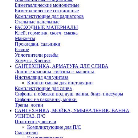
Биметаллические монолитные
Биметаллические секционные
Комплектующие для радиаторов
Стальные панельные
РАСХОДНЫЕ МАТЕРИАЛЫ
Клей, герметик, скотч, смазка
Манжеты
Прокладки, сальники
Разное
Уплотнители резьбы
Хомуты, Крепеж
САНТЕХНИКА, АРМАТУРА ДЛЯ СЛИВА
Донные клапаны, сифоны с. машины
Инсталляция для унитаза
Кнопки смыва для инсталяции
Комплектующие для слива
Сифоны и обвязки под душ, ванна, бидэ, писсуары
Сифоны на раковины, мойки
Трапы, лотки
САНТЕХНИКА, МОЙКА, УМЫВАЛЬНИК, ВАННА,
УНИТАЗ, П/С
Полотенцсушители
Компликтующие для П/С
Смесители