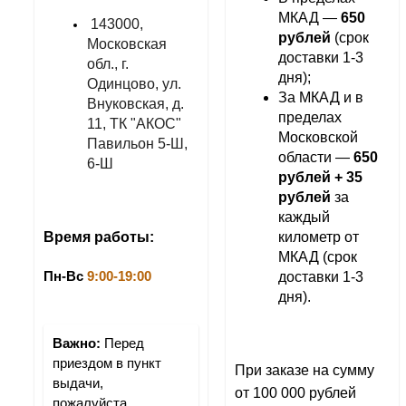
МКАД — 
650 
143000, 
рублей
 (срок 
Московская 
доставки 1-3 
обл., г. 
дня);
Одинцово, ул. 
За МКАД и в 
Внуковская, д. 
пределах 
11, ТК "АКОС" 
Московской 
Павильон 5-Ш, 
области — 
650 
6-Ш
рублей + 35 
рублей 
за 
каждый 
километр от 
Время работы:
МКАД (срок 
доставки 1-3 
Пн-Вс 
9:00-19:00
дня).
Важно:
 Перед 
приездом в пункт 
При заказе на сумму 
выдачи, 
от 100 000 рублей 
пожалуйста, 