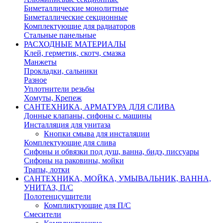
Биметаллические монолитные
Биметаллические секционные
Комплектующие для радиаторов
Стальные панельные
РАСХОДНЫЕ МАТЕРИАЛЫ
Клей, герметик, скотч, смазка
Манжеты
Прокладки, сальники
Разное
Уплотнители резьбы
Хомуты, Крепеж
САНТЕХНИКА, АРМАТУРА ДЛЯ СЛИВА
Донные клапаны, сифоны с. машины
Инсталляция для унитаза
Кнопки смыва для инсталяции
Комплектующие для слива
Сифоны и обвязки под душ, ванна, бидэ, писсуары
Сифоны на раковины, мойки
Трапы, лотки
САНТЕХНИКА, МОЙКА, УМЫВАЛЬНИК, ВАННА,
УНИТАЗ, П/С
Полотенцсушители
Компликтующие для П/С
Смесители