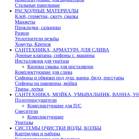
Стальные панельные
РАСХОДНЫЕ МАТЕРИАЛЫ
Клей, герметик, скотч, смазка
Манжеты
Прокладки, сальники
Разное
Уплотнители резьбы
Хомуты, Крепеж
САНТЕХНИКА, АРМАТУРА ДЛЯ СЛИВА
Донные клапаны, сифоны с. машины
Инсталляция для унитаза
Кнопки смыва для инсталяции
Комплектующие для слива
Сифоны и обвязки под душ, ванна, бидэ, писсуары
Сифоны на раковины, мойки
Трапы, лотки
САНТЕХНИКА, МОЙКА, УМЫВАЛЬНИК, ВАННА, УН
Полотенцсушители
Компликтующие для П/С
Смесители
Компликтующие
Унитазы
СИСТЕМЫ ОЧИСТКИ ВОДЫ, КОЛБЫ
Картриджи и наборы