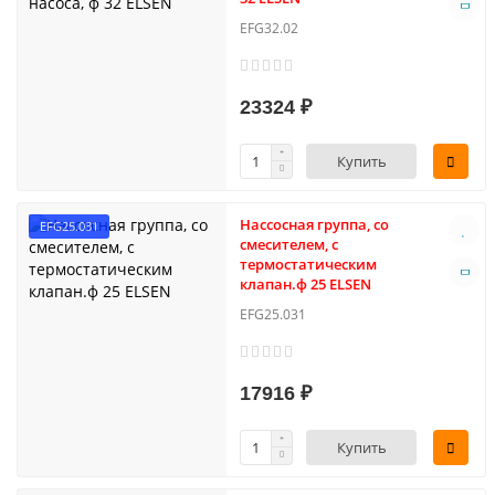
EFG32.02
23324 ₽
Купить
Нассосная группа, со
EFG25.031
смесителем, с
термостатическим
клапан.ф 25 ELSEN
EFG25.031
17916 ₽
Купить