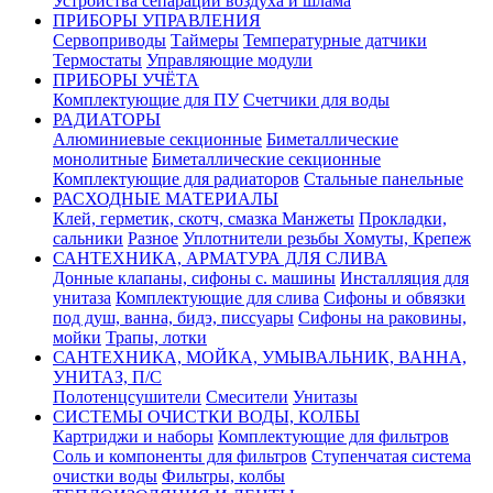
Устройства сепарации воздуха и шлама
ПРИБОРЫ УПРАВЛЕНИЯ
Сервоприводы
Таймеры
Температурные датчики
Термостаты
Управляющие модули
ПРИБОРЫ УЧЁТА
Комплектующие для ПУ
Счетчики для воды
РАДИАТОРЫ
Алюминиевые секционные
Биметаллические
монолитные
Биметаллические секционные
Комплектующие для радиаторов
Стальные панельные
РАСХОДНЫЕ МАТЕРИАЛЫ
Клей, герметик, скотч, смазка
Манжеты
Прокладки,
сальники
Разное
Уплотнители резьбы
Хомуты, Крепеж
САНТЕХНИКА, АРМАТУРА ДЛЯ СЛИВА
Донные клапаны, сифоны с. машины
Инсталляция для
унитаза
Комплектующие для слива
Сифоны и обвязки
под душ, ванна, бидэ, писсуары
Сифоны на раковины,
мойки
Трапы, лотки
САНТЕХНИКА, МОЙКА, УМЫВАЛЬНИК, ВАННА,
УНИТАЗ, П/С
Полотенцсушители
Смесители
Унитазы
СИСТЕМЫ ОЧИСТКИ ВОДЫ, КОЛБЫ
Картриджи и наборы
Комплектующие для фильтров
Соль и компоненты для фильтров
Ступенчатая система
очистки воды
Фильтры, колбы