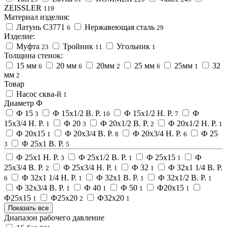
ZEISSLER
119
Материал изделия:
Латунь C3771
Нержавеющая сталь
6
29
Изделие:
Муфта
Тройник
Угольник
23
11
1
Толщина стенок:
15 мм
20 мм
20мм
25 мм
25мм
32
6
6
2
6
1
мм
2
Товар
Насос сква-й
1
Диаметр Ф
Ф 15
Ф 15х1/2 В. Р.
Ф 15х1/2 Н. Р.
Ф
3
10
7
15х3/4 Н. Р.
Ф 20
Ф 20х1/2 В. Р.
Ф 20х1/2 Н. Р.
1
3
2
1
Ф 20х15
Ф 20х3/4 В. Р.
Ф 20х3/4 Н. Р.
Ф 25
1
8
6
Ф 25х1 В. Р.
3
5
Ф 25х1 Н. Р.
Ф 25х1/2 В. Р.
Ф 25х15
Ф
3
1
1
25х3/4 В. Р.
Ф 25х3/4 Н. Р.
Ф 32
Ф 32х1 1/4 В. Р.
2
1
1
Ф 32х1 1/4 Н. Р.
Ф 32х1 В. Р.
Ф 32х1/2 В. Р.
6
1
1
1
Ф 32х3/4 В. Р.
Ф 40
Ф 50
Ф20х15
1
1
1
1
Ф25х15
Ф25х20
Ф32х20
1
2
1
Показать все
Диапазон рабочего давление