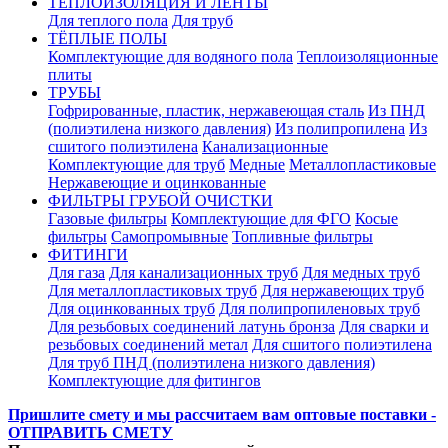
ТЕПЛОИЗОЛЯЦИЯ И ЛЕНТЫ
Для теплого пола
Для труб
ТЁПЛЫЕ ПОЛЫ
Комплектующие для водяного пола
Теплоизоляционные
плиты
ТРУБЫ
Гофрированные, пластик, нержавеющая сталь
Из ПНД
(полиэтилена низкого давления)
Из полипропилена
Из
сшитого полиэтилена
Канализационные
Комплектующие для труб
Медные
Металлопластиковые
Нержавеющие и оцинкованные
ФИЛЬТРЫ ГРУБОЙ ОЧИСТКИ
Газовые фильтры
Комплектующие для ФГО
Косые
фильтры
Самопромывные
Топливные фильтры
ФИТИНГИ
Для газа
Для канализационных труб
Для медных труб
Для металлопластиковых труб
Для нержавеющих труб
Для оцинкованных труб
Для полипропиленовых труб
Для резьбовых соединений латунь бронза
Для сварки и
резьбовых соединений метал
Для сшитого полиэтилена
Для труб ПНД (полиэтилена низкого давления)
Комплектующие для фитингов
Пришлите смету и мы рассчитаем вам оптовые поставки -
ОТПРАВИТЬ СМЕТУ