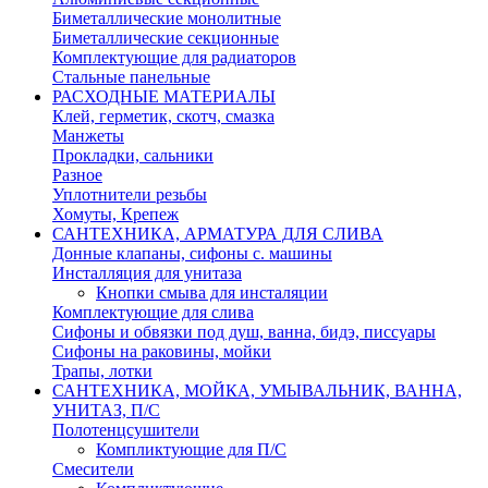
Биметаллические монолитные
Биметаллические секционные
Комплектующие для радиаторов
Стальные панельные
РАСХОДНЫЕ МАТЕРИАЛЫ
Клей, герметик, скотч, смазка
Манжеты
Прокладки, сальники
Разное
Уплотнители резьбы
Хомуты, Крепеж
САНТЕХНИКА, АРМАТУРА ДЛЯ СЛИВА
Донные клапаны, сифоны с. машины
Инсталляция для унитаза
Кнопки смыва для инсталяции
Комплектующие для слива
Сифоны и обвязки под душ, ванна, бидэ, писсуары
Сифоны на раковины, мойки
Трапы, лотки
САНТЕХНИКА, МОЙКА, УМЫВАЛЬНИК, ВАННА,
УНИТАЗ, П/С
Полотенцсушители
Компликтующие для П/С
Смесители