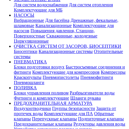
Для систем водоснабжения
Для систем отопления
Комплектующие для МБ
НАСОСЫ
Вибрационные
Для басейна
Дренажные, фекальные,
шламовые
Канализационные
Комплектующие для
насосов
Повышения давления, Станции,
Поверхностные
Скважинные, колодезные
Циркуляционные
ОЧИСТКА СИСТЕМ ОТ ЗАСОРОВ, БИОСЕПТИКИ
Биосептики
Канализационные системы
Отопительные
системы
ПНЕВМАТИКА
Блоки подготовки воздух
Быстросъемные соединения и
фитинги
Комплектующие для компресоров
Компресоры
Краскопульты
Пневмопистолеты
Пневмофитинги
Пневмошланги
ПОЛИВКА
Блоки управления поливом
Разбрызгиватели воды
Фитинги и комплектующие
Шланги рукава
ПРЕДОХРАНИТЕЛЬНАЯ АРМАТУРА
Воздухоотводчики
Группы безопасности
Защита от
протечек воды
Комплектующие для ПА
Обратные
клапаны
Перепускные клапаны
Подпиточные клапаны
Предохранительные клапаны
Редукторы давления воды