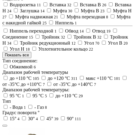
Водорозетка
Вставка
Вставка В
Вставка
11
32
26
Н
Заглушка
Муфта
Муфта В
Муфта Н
24
14
30
23
Муфта надвижная
Муфта переходная
Муфта
27
21
8
с накидной гайкой
Ниппель
25
1
Ниппель переходной
Обвод
Отвод
1
14
19
Соединение
Тройник
Тройник В
Тройник
15
32
32
Н
Тройник редукционный
Угол
Угол В
34
12
70
20
Угол Н
Уплотнительное кольцо
18
22
Показать все
Тип соединение:
Обжимной
6
Диапазон рабочей температуры
до +110 °C
до +120 °C
макс +110 °C
105
311
101
от -35°C до +110°C
от -35°C до +140°C
7
7
Диапазон рабочей температуры:
95 °C
95 °C
до +110 °C
1
5
29
Тип
- Вода
- Газ
1
8
Градус поворота °
15°
30°
45°
90°
4
4
39
111