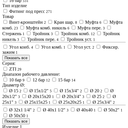
16 бар
531
Тип изделие
Фитинг под пресс
271
Товар
Винт-кронштейн
Кран шар.
Муфта
Муфта
2
8
6
комб.
Муфта комб. никиль
Муфта пере.
23
6
3
Стержень
Тройник
Тройник комб.
Тройник
1
3
12
никель
Тройник пере.
Тройник уст.
3
4
1
Угол коиб.
Угол комб.
Угол уст.
Фиксир.
4
1
2
зажим
1
Показать все
Серия:
ZTI
29
Диапазон рабочего давление:
10 бар
12 бар
15 бар
9
12
14
Диаметр Ø:
Ø 15
Ø 15х1/2"
Ø 15х3/4"
Ø 20
Ø
2
5
2
2
20х1/2"
Ø 20х15х20
Ø 20х3/4"
Ø 25
Ø
3
1
3
2
25х1"
Ø 25х15х25
Ø 25х20х25
Ø 25х3/4"
3
1
1
2
Ø 32х1 1/4"
Ø 40х1 1/2"
Ø 40х40
Ø 50х2"
2
3
1
1
Ø 50х50
1
Показать все
Изделие 1