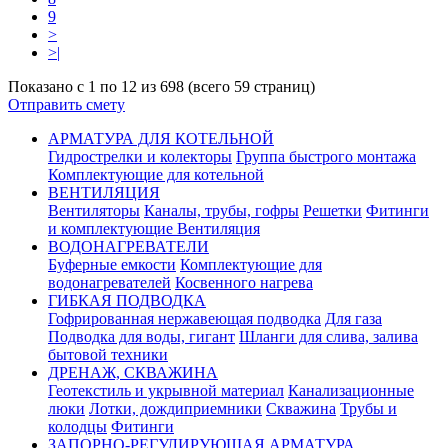
9
>
>|
Показано с 1 по 12 из 698 (всего 59 страниц)
Отправить смету
АРМАТУРА ДЛЯ КОТЕЛЬНОЙ
Гидрострелки и колекторы
Группа быстрого монтажа
Комплектующие для котельной
ВЕНТИЛЯЦИЯ
Вентиляторы
Каналы, трубы, гофры
Решетки
Фитинги
и комплектующие Вентиляция
ВОДОНАГРЕВАТЕЛИ
Буферные емкости
Комплектующие для
водонагревателей
Косвенного нагрева
ГИБКАЯ ПОДВОДКА
Гофрированная нержавеющая подводка
Для газа
Подводка для воды, гигант
Шланги для слива, залива
бытовой техники
ДРЕНАЖ, СКВАЖИНА
Геотекстиль и укрывной материал
Канализационные
люки
Лотки, дождиприемники
Скважина
Трубы и
колодцы
Фитинги
ЗАПОРНО-РЕГУЛИРУЮЩАЯ АРМАТУРА