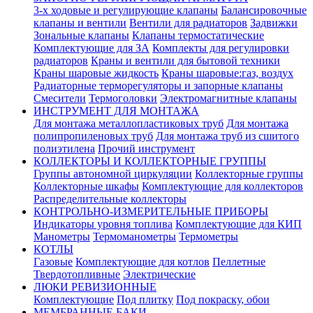
3-х ходовые и регулирующие клапаны
Балансировочные
клапаны и вентили
Вентили для радиаторов
Задвижки
Зональные клапаны
Клапаны термостатические
Комплектующие для ЗА
Комплекты для регулировки
радиаторов
Краны и вентили для бытовой техники
Краны шаровые жидкость
Краны шаровые:газ, воздух
Радиаторные терморегуляторы и запорные клапаны
Смесители
Термоголовки
Электромагнитные клапаны
ИНСТРУМЕНТ ДЛЯ МОНТАЖА
Для монтажа металлопластиковых труб
Для монтажа
полипропиленовых труб
Для монтажа труб из сшитого
полиэтилена
Прочий инструмент
КОЛЛЕКТОРЫ И КОЛЛЕКТОРНЫЕ ГРУППЫ
Группы автономной циркуляции
Коллекторные группы
Коллекторные шкафы
Комплектующие для коллекторов
Распределительные коллекторы
КОНТРОЛЬНО-ИЗМЕРИТЕЛЬНЫЕ ПРИБОРЫ
Индикаторы уровня топлива
Комплектующие для КИП
Манометры
Термоманометры
Термометры
КОТЛЫ
Газовые
Комплектующие для котлов
Пеллетные
Твердотопливные
Электрические
ЛЮКИ РЕВИЗИОННЫЕ
Комплектующие
Под плитку
Под покраску, обои
МЕМБРАННЫЕ БАКИ