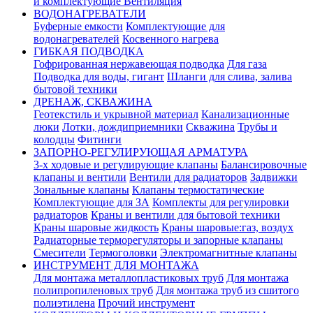
и комплектующие Вентиляция
ВОДОНАГРЕВАТЕЛИ
Буферные емкости
Комплектующие для
водонагревателей
Косвенного нагрева
ГИБКАЯ ПОДВОДКА
Гофрированная нержавеющая подводка
Для газа
Подводка для воды, гигант
Шланги для слива, залива
бытовой техники
ДРЕНАЖ, СКВАЖИНА
Геотекстиль и укрывной материал
Канализационные
люки
Лотки, дождиприемники
Скважина
Трубы и
колодцы
Фитинги
ЗАПОРНО-РЕГУЛИРУЮЩАЯ АРМАТУРА
3-х ходовые и регулирующие клапаны
Балансировочные
клапаны и вентили
Вентили для радиаторов
Задвижки
Зональные клапаны
Клапаны термостатические
Комплектующие для ЗА
Комплекты для регулировки
радиаторов
Краны и вентили для бытовой техники
Краны шаровые жидкость
Краны шаровые:газ, воздух
Радиаторные терморегуляторы и запорные клапаны
Смесители
Термоголовки
Электромагнитные клапаны
ИНСТРУМЕНТ ДЛЯ МОНТАЖА
Для монтажа металлопластиковых труб
Для монтажа
полипропиленовых труб
Для монтажа труб из сшитого
полиэтилена
Прочий инструмент