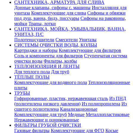
САНТЕХНИКА, АРМАТУРА ДЛЯ СЛИВА
Донные клапаны, сифоны с. машины
Инсталляция для
унитаза
Комплектующие для слива
Сифоны и обвязки
под душ, ванна, бидэ, писсуары
Сифоны на раковины,
мойки
Трапы, лотки
САНТЕХНИКА, МОЙКА, УМЫВАЛЬНИК, ВАННА,
УНИТАЗ, П/С
Полотенцсушители
Смесители
Унитазы
СИСТЕМЫ ОЧИСТКИ ВОДЫ, КОЛБЫ
Картриджи и наборы
Комплектующие для фильтров
Соль и компоненты для фильтров
Ступенчатая система
очистки воды
Фильтры, колбы
ТЕПЛОИЗОЛЯЦИЯ И ЛЕНТЫ
Для теплого пола
Для труб
ТЁПЛЫЕ ПОЛЫ
Комплектующие для водяного пола
Теплоизоляционные
плиты
ТРУБЫ
Гофрированные, пластик, нержавеющая сталь
Из ПНД
(полиэтилена низкого давления)
Из полипропилена
Из
сшитого полиэтилена
Канализационные
Комплектующие для труб
Медные
Металлопластиковые
Нержавеющие и оцинкованные
ФИЛЬТРЫ ГРУБОЙ ОЧИСТКИ
Газовые фильтры
Комплектующие для ФГО
Косые