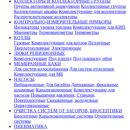
КОЛЛЕКТОРЫ И КОЛЛЕКТОРНЫЕ ГРУППЫ
Группы автономной циркуляции
Коллекторные группы
Коллекторные шкафы
Комплектующие для коллекторов
Распределительные коллекторы
КОНТРОЛЬНО-ИЗМЕРИТЕЛЬНЫЕ ПРИБОРЫ
Индикаторы уровня топлива
Комплектующие для КИП
Манометры
Термоманометры
Термометры
КОТЛЫ
Газовые
Комплектующие для котлов
Пеллетные
Твердотопливные
Электрические
ЛЮКИ РЕВИЗИОННЫЕ
Комплектующие
Под плитку
Под покраску, обои
МЕМБРАННЫЕ БАКИ
Для систем водоснабжения
Для систем отопления
Комплектующие для МБ
НАСОСЫ
Вибрационные
Для басейна
Дренажные, фекальные,
шламовые
Канализационные
Комплектующие для
насосов
Повышения давления, Станции,
Поверхностные
Скважинные, колодезные
Циркуляционные
ОЧИСТКА СИСТЕМ ОТ ЗАСОРОВ, БИОСЕПТИКИ
Биосептики
Канализационные системы
Отопительные
системы
ПНЕВМАТИКА