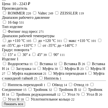
Цена
10
-
2243
₽
Производитель
ROMMER
Valtec
ZEISSLER
220
249
119
Диапазон рабочего давление
16 бар
531
Тип изделие
Фитинг под пресс
271
Диапазон рабочей температуры
до +110 °C
до +120 °C
макс +110 °C
105
311
101
от -35°C до +110°C
от -35°C до +140°C
7
7
Градус поворота °
15°
30°
45°
90°
4
4
39
111
Изделие 1
Водорозетка
Вставка
Вставка В
Вставка
11
32
26
Н
Заглушка
Муфта
Муфта В
Муфта Н
24
14
30
23
Муфта надвижная
Муфта переходная
Муфта
27
21
8
с накидной гайкой
Ниппель
25
1
Ниппель переходной
Обвод
Отвод
1
14
19
Соединение
Тройник
Тройник В
Тройник
15
32
32
Н
Тройник редукционный
Угол
Угол В
34
12
70
20
Угол Н
Уплотнительное кольцо
18
22
Показать все