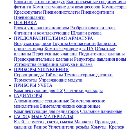
Блоки подготовки воздух
Быстросъемные соединения и
фитинги
Комплектующие для компресоров
Компресоры
Краскопульты
Пневмопистолеты
Пневмофитинги
Пневмошланги
ПОЛИВКА
Блоки управления поливом
Разбрызгиватели воды
Фитинги и комплектующие
Шланги рукава
ПРЕДОХРАНИТЕЛЬНАЯ АРМАТУРА
Воздухоотводчики
Группы безопасности
Защита от
протечек воды
Комплектующие для ПА
Обратные
клапаны
Перепускные клапаны
Подпиточные клапаны
Предохранительные клапаны
Редукторы давления воды
Устройства сепарации воздуха и шлама
ПРИБОРЫ УПРАВЛЕНИЯ
Сервоприводы
Таймеры
Температурные датчики
Термостаты
Управляющие модули
ПРИБОРЫ УЧЁТА
Комплектующие для ПУ
Счетчики для воды
РАДИАТОРЫ
Алюминиевые секционные
Биметаллические
монолитные
Биметаллические секционные
Комплектующие для радиаторов
Стальные панельные
РАСХОДНЫЕ МАТЕРИАЛЫ
Клей, герметик, скотч, смазка
Манжеты
Прокладки,
сальники
Разное
Уплотнители резьбы
Хомуты, Крепеж