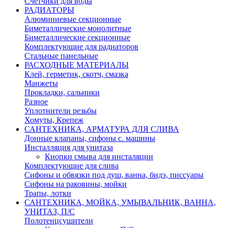
Счетчики для воды
РАДИАТОРЫ
Алюминиевые секционные
Биметаллические монолитные
Биметаллические секционные
Комплектующие для радиаторов
Стальные панельные
РАСХОДНЫЕ МАТЕРИАЛЫ
Клей, герметик, скотч, смазка
Манжеты
Прокладки, сальники
Разное
Уплотнители резьбы
Хомуты, Крепеж
САНТЕХНИКА, АРМАТУРА ДЛЯ СЛИВА
Донные клапаны, сифоны с. машины
Инсталляция для унитаза
Кнопки смыва для инсталяции
Комплектующие для слива
Сифоны и обвязки под душ, ванна, бидэ, писсуары
Сифоны на раковины, мойки
Трапы, лотки
САНТЕХНИКА, МОЙКА, УМЫВАЛЬНИК, ВАННА,
УНИТАЗ, П/С
Полотенцсушители