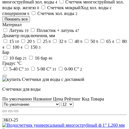
многоструйный хол. воды
Счетчик многоструйный хол.
4
воды кор. железо
Счетчик мокрыйХод хол. воды с
8
глицерином
Счетчик хол. воды
6
2
Показать все
Материал
Латунь
Ппластик + латунь
19
47
Диаметр подключения, мм
15
20
25
32
40
50
65
80
10
5
9
9
9
9
4
100
150
4
4
3
Бар
10 бар
16 бар
21
46
Градус °C
5-40 C°
5-90 C°
0-90 C°
33
31
2
Счетчики для воды
По умолчанию
Название
Цена
Рейтинг
Код Товара
ЭКО-25