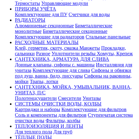
Термостаты
Управляющие модули
ПРИБОРЫ УЧЁТА
Комплектующие для ПУ
Счетчики для воды
РАДИАТОРЫ
Алюминиевые секционные
Биметаллические
монолитные
Биметаллические секционные
Комплектующие для радиаторов
Стальные панельные
РАСХОДНЫЕ МАТЕРИАЛЫ
Клей, герметик, скотч, смазка
Манжеты
Прокладки,
сальники
Разное
Уплотнители резьбы
Хомуты, Крепеж
САНТЕХНИКА, АРМАТУРА ДЛЯ СЛИВА
Донные клапаны, сифоны с. машины
Инсталляция для
унитаза
Комплектующие для слива
Сифоны и обвязки
под душ, ванна, бидэ, писсуары
Сифоны на раковины,
мойки
Трапы, лотки
САНТЕХНИКА, МОЙКА, УМЫВАЛЬНИК, ВАННА,
УНИТАЗ, П/С
Полотенцсушители
Смесители
Унитазы
СИСТЕМЫ ОЧИСТКИ ВОДЫ, КОЛБЫ
Картриджи и наборы
Комплектующие для фильтров
Соль и компоненты для фильтров
Ступенчатая система
очистки воды
Фильтры, колбы
ТЕПЛОИЗОЛЯЦИЯ И ЛЕНТЫ
Для теплого пола
Для труб
ТЁПЛЫЕ ПОЛЫ