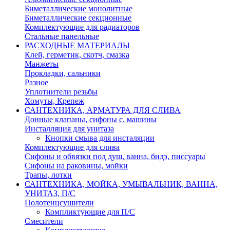
Биметаллические монолитные
Биметаллические секционные
Комплектующие для радиаторов
Стальные панельные
РАСХОДНЫЕ МАТЕРИАЛЫ
Клей, герметик, скотч, смазка
Манжеты
Прокладки, сальники
Разное
Уплотнители резьбы
Хомуты, Крепеж
САНТЕХНИКА, АРМАТУРА ДЛЯ СЛИВА
Донные клапаны, сифоны с. машины
Инсталляция для унитаза
Кнопки смыва для инсталяции
Комплектующие для слива
Сифоны и обвязки под душ, ванна, бидэ, писсуары
Сифоны на раковины, мойки
Трапы, лотки
САНТЕХНИКА, МОЙКА, УМЫВАЛЬНИК, ВАННА,
УНИТАЗ, П/С
Полотенцсушители
Компликтующие для П/С
Смесители