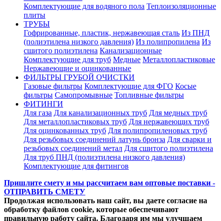
Комплектующие для водяного пола
Теплоизоляционные
плиты
ТРУБЫ
Гофрированные, пластик, нержавеющая сталь
Из ПНД
(полиэтилена низкого давления)
Из полипропилена
Из
сшитого полиэтилена
Канализационные
Комплектующие для труб
Медные
Металлопластиковые
Нержавеющие и оцинкованные
ФИЛЬТРЫ ГРУБОЙ ОЧИСТКИ
Газовые фильтры
Комплектующие для ФГО
Косые
фильтры
Самопромывные
Топливные фильтры
ФИТИНГИ
Для газа
Для канализационных труб
Для медных труб
Для металлопластиковых труб
Для нержавеющих труб
Для оцинкованных труб
Для полипропиленовых труб
Для резьбовых соединений латунь бронза
Для сварки и
резьбовых соединений метал
Для сшитого полиэтилена
Для труб ПНД (полиэтилена низкого давления)
Комплектующие для фитингов
Пришлите смету и мы рассчитаем вам оптовые поставки -
ОТПРАВИТЬ СМЕТУ
Продолжая использовать наш сайт, вы даете согласие на
обработку файлов cookie, которые обеспечивают
правильную работу сайта. Благодаря им мы улучшаем