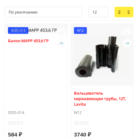
0505-014
W12
Балон MAPP 453,6 ГР
Вальцеватель
нержавеющеи трубы, 12Т,
Lavita
0505-014
W12
584 ₽
3740 ₽