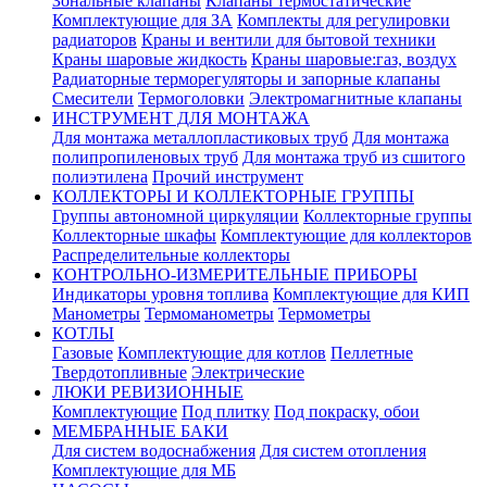
Зональные клапаны
Клапаны термостатические
Комплектующие для ЗА
Комплекты для регулировки
радиаторов
Краны и вентили для бытовой техники
Краны шаровые жидкость
Краны шаровые:газ, воздух
Радиаторные терморегуляторы и запорные клапаны
Смесители
Термоголовки
Электромагнитные клапаны
ИНСТРУМЕНТ ДЛЯ МОНТАЖА
Для монтажа металлопластиковых труб
Для монтажа
полипропиленовых труб
Для монтажа труб из сшитого
полиэтилена
Прочий инструмент
КОЛЛЕКТОРЫ И КОЛЛЕКТОРНЫЕ ГРУППЫ
Группы автономной циркуляции
Коллекторные группы
Коллекторные шкафы
Комплектующие для коллекторов
Распределительные коллекторы
КОНТРОЛЬНО-ИЗМЕРИТЕЛЬНЫЕ ПРИБОРЫ
Индикаторы уровня топлива
Комплектующие для КИП
Манометры
Термоманометры
Термометры
КОТЛЫ
Газовые
Комплектующие для котлов
Пеллетные
Твердотопливные
Электрические
ЛЮКИ РЕВИЗИОННЫЕ
Комплектующие
Под плитку
Под покраску, обои
МЕМБРАННЫЕ БАКИ
Для систем водоснабжения
Для систем отопления
Комплектующие для МБ