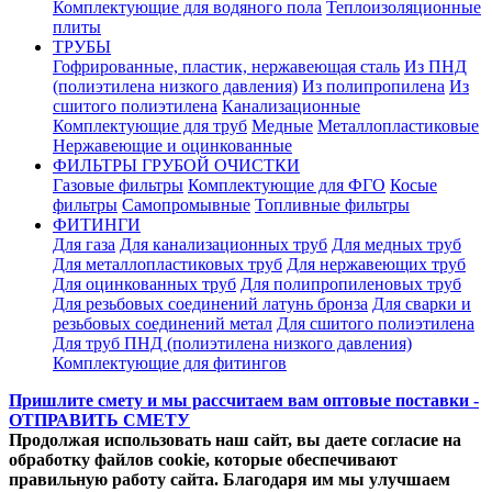
Комплектующие для водяного пола
Теплоизоляционные
плиты
ТРУБЫ
Гофрированные, пластик, нержавеющая сталь
Из ПНД
(полиэтилена низкого давления)
Из полипропилена
Из
сшитого полиэтилена
Канализационные
Комплектующие для труб
Медные
Металлопластиковые
Нержавеющие и оцинкованные
ФИЛЬТРЫ ГРУБОЙ ОЧИСТКИ
Газовые фильтры
Комплектующие для ФГО
Косые
фильтры
Самопромывные
Топливные фильтры
ФИТИНГИ
Для газа
Для канализационных труб
Для медных труб
Для металлопластиковых труб
Для нержавеющих труб
Для оцинкованных труб
Для полипропиленовых труб
Для резьбовых соединений латунь бронза
Для сварки и
резьбовых соединений метал
Для сшитого полиэтилена
Для труб ПНД (полиэтилена низкого давления)
Комплектующие для фитингов
Пришлите смету и мы рассчитаем вам оптовые поставки -
ОТПРАВИТЬ СМЕТУ
Продолжая использовать наш сайт, вы даете согласие на
обработку файлов cookie, которые обеспечивают
правильную работу сайта. Благодаря им мы улучшаем