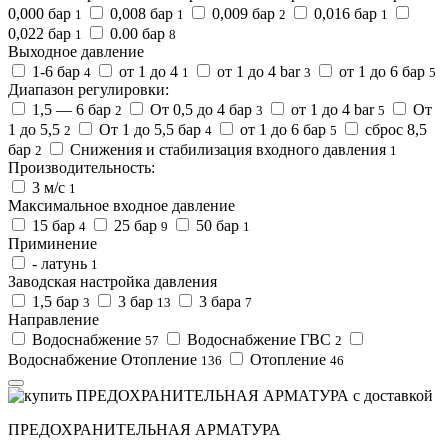
0,000 бар
0,008 бар
0,009 бар
0,016 бар
1
1
2
1
0,022 бар
0.00 бар
1
8
Выходное давление
1-6 бар
от 1 до 4
от 1 до 4 bar
от 1 до 6 бар
4
1
3
5
Диапазон регулировки:
1,5 ― 6 бар
От 0,5 до 4 бар
от 1 до 4 bar
От
2
3
5
1 до 5,5
От 1 до 5,5 бар
от 1 до 6 бар
сброс 8,5
2
4
5
бар
Снижения и стабилизация входного давления
2
1
Производительность:
3 м/с
1
Максимальное входное давление
15 бар
25 бар
50 бар
4
9
1
Приминение
- латунь
1
Заводская настройка давления
1,5 бар
3 бар
3 бара
3
13
7
Направление
Водоснабжение
Водоснабжение ГВС
57
2
Водоснабжение Отопление
Отопление
136
46
ПРЕДОХРАНИТЕЛЬНАЯ АРМАТУРА