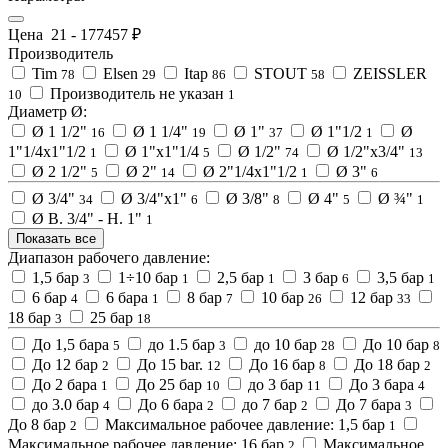
Цена
21
-
177457
₽
Производитель
Tim
Elsen
Itap
STOUT
ZEISSLER
78
29
86
58
Производитель не указан
10
1
Диаметр Ø:
Ø 1 1/2"
Ø 1 1/4"
Ø 1"
Ø 1"1/2
Ø
16
19
37
1
1"1/4х1"1/2
Ø 1"х1"1/4
Ø 1/2"
Ø 1/2"х3/4"
1
5
74
13
Ø 2 1/2"
Ø 2"
Ø 2"1/4х1"1/2
Ø 3"
5
14
1
6
Ø 3/4"
Ø 3/4"х1"
Ø 3/8"
Ø 4"
Ø ¾"
34
6
8
5
1
Ø В. 3/4" - Н. 1"
1
Показать все
Диапазон рабочего давление:
1,5 бар
1÷10 бар
2,5 бар
3 бар
3,5 бар
3
1
1
6
1
6 бар
6 бара
8 бар
10 бар
12 бар
4
1
7
26
33
18 бар
25 бар
3
18
До 1,5 бара
до 1.5 бар
до 10 бар
До 10 бар
5
3
28
8
До 12 бар
До 15 bar.
До 16 бар
До 18 бар
2
12
8
2
До 2 бара
До 25 бар
до 3 бар
До 3 бара
1
10
11
4
до 3.0 бар
До 6 бара
до 7 бар
До 7 бара
4
2
2
3
До 8 бар
Максимальное рабочее давление: 1,5 бар
2
1
Максимальное рабочее давление: 16 бар
Максимальное
2