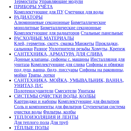
Термостаты
Управляющие модули
ПРИБОРЫ УЧЁТА
Комплектующие для ПУ
Счетчики для воды
РАДИАТОРЫ
Алюминиевые секционные
Биметаллические
монолитные
Биметаллические секционные
Комплектующие для радиаторов
Стальные панельные
РАСХОДНЫЕ МАТЕРИАЛЫ
Клей, герметик, скотч, смазка
Манжеты
Прокладки,
сальники
Разное
Уплотнители резьбы
Хомуты, Крепеж
САНТЕХНИКА, АРМАТУРА ДЛЯ СЛИВА
Донные клапаны, сифоны с. машины
Инсталляция для
унитаза
Комплектующие для слива
Сифоны и обвязки
под душ, ванна, бидэ, писсуары
Сифоны на раковины,
мойки
Трапы, лотки
САНТЕХНИКА, МОЙКА, УМЫВАЛЬНИК, ВАННА,
УНИТАЗ, П/С
Полотенцсушители
Смесители
Унитазы
СИСТЕМЫ ОЧИСТКИ ВОДЫ, КОЛБЫ
Картриджи и наборы
Комплектующие для фильтров
Соль и компоненты для фильтров
Ступенчатая система
очистки воды
Фильтры, колбы
ТЕПЛОИЗОЛЯЦИЯ И ЛЕНТЫ
Для теплого пола
Для труб
ТЁПЛЫЕ ПОЛЫ