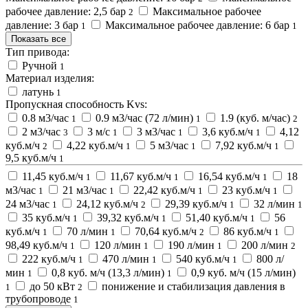
рабочее давление: 2,5 бар
Максимальное рабочее
2
давление: 3 бар
Максимальное рабочее давление: 6 бар
1
1
Показать все
Тип привода:
Ручной
1
Материал изделия:
латунь
1
Пропускная способность Kvs:
0.8 м3/час
0.9 м3/час (72 л/мин)
1.9 (куб. м/час)
1
1
2
2 м3/час
3 м/с
3 м3/час
3,6 куб.м/ч
4,12
3
1
1
1
куб.м/ч
4,22 куб.м/ч
5 м3/час
7,92 куб.м/ч
2
1
1
1
9,5 куб.м/ч
1
11,45 куб.м/ч
11,67 куб.м/ч
16,54 куб.м/ч
18
1
1
1
м3/час
21 м3/час
22,42 куб.м/ч
23 куб.м/ч
1
1
1
1
24 м3/час
24,12 куб.м/ч
29,39 куб.м/ч
32 л/мин
1
2
1
1
35 куб.м/ч
39,32 куб.м/ч
51,40 куб.м/ч
56
1
1
1
куб.м/ч
70 л/мин
70,64 куб.м/ч
86 куб.м/ч
1
1
2
1
98,49 куб.м/ч
120 л/мин
190 л/мин
200 л/мин
1
1
1
2
222 куб.м/ч
470 л/мин
540 куб.м/ч
800 л/
1
1
1
мин
0,8 куб. м/ч (13,3 л/мин)
0,9 куб. м/ч (15 л/мин)
1
1
до 50 кВт
понижение и стабилизация давления в
1
2
трубопроводе
1