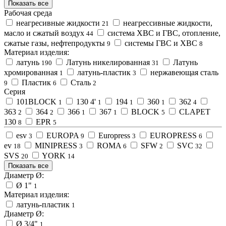
Показать все
Рабочая среда
неагресивные жидкости
неагрессивные жидкости,
21
масло и сжатый воздух
система ХВС и ГВС, отопление,
44
сжатые газы, нефтепродукты
системы ГВС и ХВС
9
8
Материал изделия:
латунь
Латунь никелированная
Латунь
190
31
хромированная
латунь-пластик
нержавеющая сталь
1
3
Пластик
Сталь
9
6
2
Серия
101BLOCK
130 4'
194
360
362
1
1
1
1
4
363
364
366
367
BLOCK
CLAPET
2
2
1
1
5
130
EPR
8
5
esv
EUROPA
Europress
EUROPRESS
3
9
3
6
ev
MINIPRESS
ROMA
SFW
SVC
18
3
6
2
32
SVS
YORK
20
14
Показать все
Диаметр Ø:
Ø 1"
1
Материал изделия:
латунь-пластик
1
Диаметр Ø:
Ø 3/4"
1