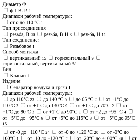
Диаметр Ф
ф 1 В. Р.
1
Диапазон рабочей температуры:
от о до 110 °C
1
Тип присоединения
резьба, В
резьба, В-Н
резьба, Н
66
3
11
Тип соединение:
Резьбовое
1
Способ монтажа
вертикальный
горизонтальный
15
9
горизонтальный, вертикальный
58
Вид
Клапан
1
Изделие:
Сепаратор воздуха и грязи
1
Диапазон рабочей температуры:
до 110°С
до 140 °C
до 65 °C
от +1°С до
23
5
2
110°С
от +1°С до 130°С
от +1°С до 70°С
от
3
9
2
+1°С до 80°С
от +1°С до 90°С
от +2 до +95 °C
3
1
4
от +5°C до +95°C
от +5°С до 115°С
от +5°С до 95°С
6
3
15
от -0 до +110 °C
от -0 до +120 °C
от -0°С до
24
20
100°С
от -10 до +120 °C
от -20°C до +100°C
от
1
2
46