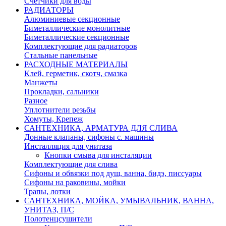
Счетчики для воды
РАДИАТОРЫ
Алюминиевые секционные
Биметаллические монолитные
Биметаллические секционные
Комплектующие для радиаторов
Стальные панельные
РАСХОДНЫЕ МАТЕРИАЛЫ
Клей, герметик, скотч, смазка
Манжеты
Прокладки, сальники
Разное
Уплотнители резьбы
Хомуты, Крепеж
САНТЕХНИКА, АРМАТУРА ДЛЯ СЛИВА
Донные клапаны, сифоны с. машины
Инсталляция для унитаза
Кнопки смыва для инсталяции
Комплектующие для слива
Сифоны и обвязки под душ, ванна, бидэ, писсуары
Сифоны на раковины, мойки
Трапы, лотки
САНТЕХНИКА, МОЙКА, УМЫВАЛЬНИК, ВАННА,
УНИТАЗ, П/С
Полотенцсушители