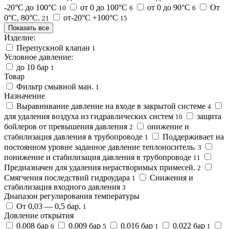
-20°С до 100°С
от 0 до 100°C
от 0 до 90°C
От
10
6
6
0°C, 80°C.
от-20°C +100°C
21
15
Показать все
Изделие:
Перепускной клапан
1
Условное давление:
до 10 бар
1
Товар
Фильтр смывной ман.
1
Назначение
Выравнивание давление на входе в закрытой системе
4
для удаления воздуха из гидравлических систем
защита
10
бойлеров от превышения давления
онижение и
2
стабилизация давления в трубопроводе
Поддерживает на
1
постоянном уровне заданное давление теплоноситель.
3
понижение и стабилизация давления в трубопроводе
11
Предназначен для удаления нерастворимых примесей.
2
Смягчения последствий гидроудара
Снижения и
1
стабилизация входного давления
3
Диапазон регулирования температуры
От 0,03 ― 0,5 бар.
1
Довление открытия
0.008 бар
0.009 бар
0.016 бар
0.022 бар
6
5
1
1