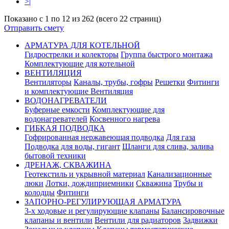
>|
Показано с 1 по 12 из 262 (всего 22 страниц)
Отправить смету
АРМАТУРА ДЛЯ КОТЕЛЬНОЙ
Гидрострелки и колекторы
Группа быстрого монтажа
Комплектующие для котельной
ВЕНТИЛЯЦИЯ
Вентиляторы
Каналы, трубы, гофры
Решетки
Фитинги
и комплектующие Вентиляция
ВОДОНАГРЕВАТЕЛИ
Буферные емкости
Комплектующие для
водонагревателей
Косвенного нагрева
ГИБКАЯ ПОДВОДКА
Гофрированная нержавеющая подводка
Для газа
Подводка для воды, гигант
Шланги для слива, залива
бытовой техники
ДРЕНАЖ, СКВАЖИНА
Геотекстиль и укрывной материал
Канализационные
люки
Лотки, дождиприемники
Скважина
Трубы и
колодцы
Фитинги
ЗАПОРНО-РЕГУЛИРУЮЩАЯ АРМАТУРА
3-х ходовые и регулирующие клапаны
Балансировочные
клапаны и вентили
Вентили для радиаторов
Задвижки