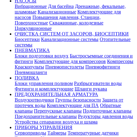
НАСОСЫ
Вибрационные
Для басейна
Дренажные, фекальные,
шламовые
Канализационные
Комплектующие для
насосов
Повышения давления, Станции,
Поверхностные
Скважинные, колодезные
Циркуляционные
ОЧИСТКА СИСТЕМ ОТ ЗАСОРОВ, БИОСЕПТИКИ
Биосептики
Канализационные системы
Отопительные
системы
ПНЕВМАТИКА
Блоки подготовки воздух
Быстросъемные соединения и
фитинги
Комплектующие для компресоров
Компресоры
Краскопульты
Пневмопистолеты
Пневмофитинги
Пневмошланги
ПОЛИВКА
Блоки управления поливом
Разбрызгиватели воды
Фитинги и комплектующие
Шланги рукава
ПРЕДОХРАНИТЕЛЬНАЯ АРМАТУРА
Воздухоотводчики
Группы безопасности
Защита от
протечек воды
Комплектующие для ПА
Обратные
клапаны
Перепускные клапаны
Подпиточные клапаны
Предохранительные клапаны
Редукторы давления воды
Устройства сепарации воздуха и шлама
ПРИБОРЫ УПРАВЛЕНИЯ
Сервоприводы
Таймеры
Температурные датчики