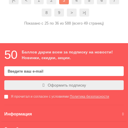
|<
<
1
2
3
4
5
6
7
8
9
>
>|
Показано с 25 по 36 из 588 (всего 49 страниц)
50
Баллов дарим всем за подписку на новости!
Новинки, скидки, акции.
Оформить подписку
Я прочитал и согласен с условиями
Политика безопасности
Информация