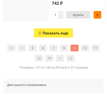
742 ₽
Купить
Показать еще
|<
<
5
6
7
8
9
10
11
12
13
>
>|
Показано с 97 по 108 из 295 (всего 25 страниц)
Для сшитого полиэтилена