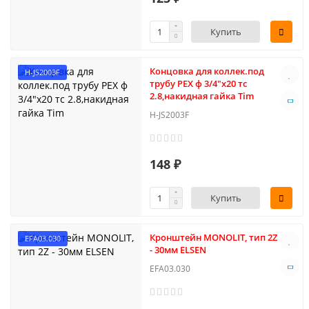
Купить
Концовка для коллек.под
H-JS2003F
трубу PEX ф 3/4"х20 тс
2.8,накидная гайка Tim
H-JS2003F
148 ₽
Купить
Кронштейн MONОLIT, тип 2Z
EFA03.030
- 30мм ELSEN
EFA03.030