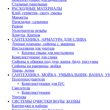
Стальные панельные
РАСХОДНЫЕ МАТЕРИАЛЫ
Клей, герметик, скотч, смазка
Манжеты
Прокладки, сальники
Разное
Уплотнители резьбы
Хомуты, Крепеж
САНТЕХНИКА, АРМАТУРА ДЛЯ СЛИВА
Донные клапаны, сифоны с. машины
Инсталляция для унитаза
Кнопки смыва для инсталяции
Комплектующие для слива
Сифоны и обвязки под душ, ванна, бидэ, писсуары
Сифоны на раковины, мойки
Трапы, лотки
САНТЕХНИКА, МОЙКА, УМЫВАЛЬНИК, ВАННА, УН
Полотенцсушители
Компликтующие для П/С
Смесители
Компликтующие
Унитазы
СИСТЕМЫ ОЧИСТКИ ВОДЫ, КОЛБЫ
Картриджи и наборы