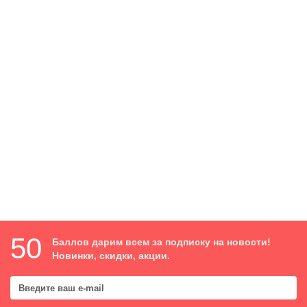
6729
Термореле для мотора 1.4кВт 8А 125/250V AC50/60Hz
6729
600 ₽
В корзину
50
Баллов дарим всем за подписку на новости!
Новинки, скидки, акции.