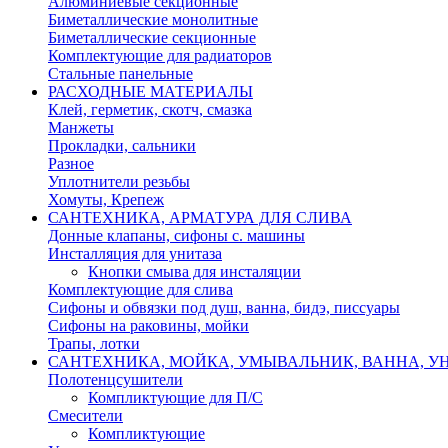
Алюминиевые секционные
Биметаллические монолитные
Биметаллические секционные
Комплектующие для радиаторов
Стальные панельные
РАСХОДНЫЕ МАТЕРИАЛЫ
Клей, герметик, скотч, смазка
Манжеты
Прокладки, сальники
Разное
Уплотнители резьбы
Хомуты, Крепеж
САНТЕХНИКА, АРМАТУРА ДЛЯ СЛИВА
Донные клапаны, сифоны с. машины
Инсталляция для унитаза
Кнопки смыва для инсталяции
Комплектующие для слива
Сифоны и обвязки под душ, ванна, бидэ, писсуары
Сифоны на раковины, мойки
Трапы, лотки
САНТЕХНИКА, МОЙКА, УМЫВАЛЬНИК, ВАННА, УН
Полотенцсушители
Компликтующие для П/С
Смесители
Компликтующие