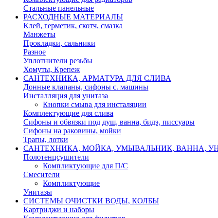
Стальные панельные
РАСХОДНЫЕ МАТЕРИАЛЫ
Клей, герметик, скотч, смазка
Манжеты
Прокладки, сальники
Разное
Уплотнители резьбы
Хомуты, Крепеж
САНТЕХНИКА, АРМАТУРА ДЛЯ СЛИВА
Донные клапаны, сифоны с. машины
Инсталляция для унитаза
Кнопки смыва для инсталяции
Комплектующие для слива
Сифоны и обвязки под душ, ванна, бидэ, писсуары
Сифоны на раковины, мойки
Трапы, лотки
САНТЕХНИКА, МОЙКА, УМЫВАЛЬНИК, ВАННА, УН
Полотенцсушители
Компликтующие для П/С
Смесители
Компликтующие
Унитазы
СИСТЕМЫ ОЧИСТКИ ВОДЫ, КОЛБЫ
Картриджи и наборы