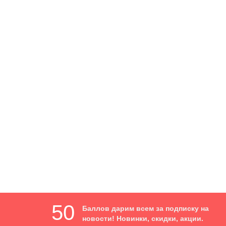
1112-062517
Латунь - Нипель конусный под гайку - U2-10 Ø 5/8
1112-062517
Страна:
Китай
Изделие::
Ниппель
142 ₽
В корзину
50
Баллов дарим всем за подписку на
новости! Новинки, скидки, акции.