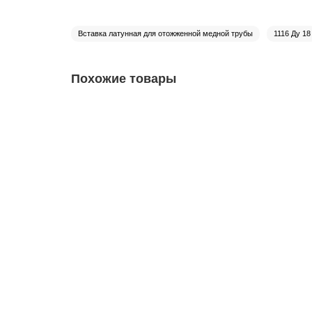
Вставка латунная для отожженной медной трубы
1116 Ду 18
Похожие товары
1112-062632
Латунь - Тройник конусный под гайку - U2-6 Ø 3/8
1112-062632
Страна:
Китай
Изделие::
Тройник
219 ₽
В корзину