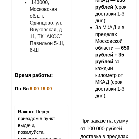
МКАД — 
650 
143000, 
рублей
 (срок 
Московская 
доставки 1-3 
обл., г. 
дня);
Одинцово, ул. 
За МКАД и в 
Внуковская, д. 
пределах 
11, ТК "АКОС" 
Московской 
Павильон 5-Ш, 
области — 
650 
6-Ш
рублей + 35 
рублей 
за 
каждый 
километр от 
Время работы:
МКАД (срок 
доставки 1-3 
Пн-Вс 
9:00-19:00
дня).
Важно:
 Перед 
приездом в пункт 
При заказе на сумму 
выдачи, 
от 100 000 рублей 
пожалуйста, 
доставка в пределах 