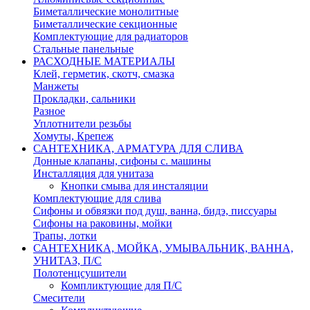
Биметаллические монолитные
Биметаллические секционные
Комплектующие для радиаторов
Стальные панельные
РАСХОДНЫЕ МАТЕРИАЛЫ
Клей, герметик, скотч, смазка
Манжеты
Прокладки, сальники
Разное
Уплотнители резьбы
Хомуты, Крепеж
САНТЕХНИКА, АРМАТУРА ДЛЯ СЛИВА
Донные клапаны, сифоны с. машины
Инсталляция для унитаза
Кнопки смыва для инсталяции
Комплектующие для слива
Сифоны и обвязки под душ, ванна, бидэ, писсуары
Сифоны на раковины, мойки
Трапы, лотки
САНТЕХНИКА, МОЙКА, УМЫВАЛЬНИК, ВАННА,
УНИТАЗ, П/С
Полотенцсушители
Компликтующие для П/С
Смесители