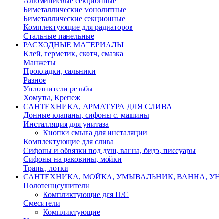
Алюминиевые секционные
Биметаллические монолитные
Биметаллические секционные
Комплектующие для радиаторов
Стальные панельные
РАСХОДНЫЕ МАТЕРИАЛЫ
Клей, герметик, скотч, смазка
Манжеты
Прокладки, сальники
Разное
Уплотнители резьбы
Хомуты, Крепеж
САНТЕХНИКА, АРМАТУРА ДЛЯ СЛИВА
Донные клапаны, сифоны с. машины
Инсталляция для унитаза
Кнопки смыва для инсталяции
Комплектующие для слива
Сифоны и обвязки под душ, ванна, бидэ, писсуары
Сифоны на раковины, мойки
Трапы, лотки
САНТЕХНИКА, МОЙКА, УМЫВАЛЬНИК, ВАННА, УН
Полотенцсушители
Компликтующие для П/С
Смесители
Компликтующие