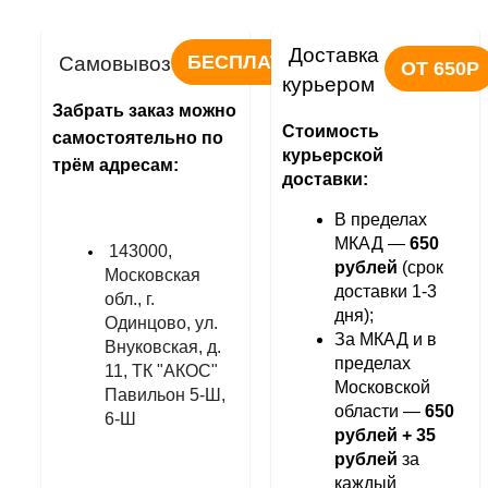
Доставка 
БЕСПЛАТНО
Самовывоз
ОТ 650Р
курьером
Забрать заказ можно 
Стоимость 
самостоятельно по 
курьерской 
трём адресам:
доставки:
В пределах 
МКАД — 
650 
143000, 
рублей
 (срок 
Московская 
доставки 1-3 
обл., г. 
дня);
Одинцово, ул. 
За МКАД и в 
Внуковская, д. 
пределах 
11, ТК "АКОС" 
Московской 
Павильон 5-Ш, 
области — 
650 
6-Ш
рублей + 35 
рублей 
за 
каждый 