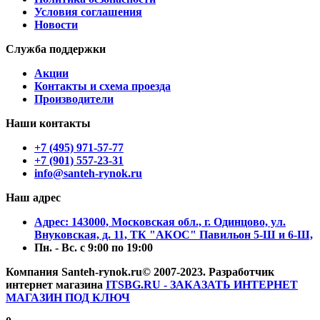
Условия соглашения
Новости
Служба поддержки
Акции
Контакты и схема проезда
Производители
Наши контакты
+7 (495) 971-57-77
+7 (901) 557-23-31
info@santeh-rynok.ru
Наш адрес
Aдрес: 143000, Московская обл., г. Одинцово, ул.
Внуковская, д. 11, ТК "АКОС" Павильон 5-Ш и 6-Ш,
Пн. - Вс. с 9:00 по 19:00
Компания Santeh-rynok.ru© 2007-2023.
Разработчик
интернет магазина
ITSBG.RU - ЗАКАЗАТЬ ИНТЕРНЕТ
МАГАЗИН ПОД КЛЮЧ