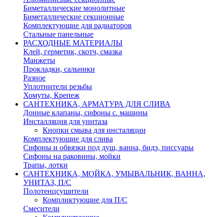
Биметаллические монолитные
Биметаллические секционные
Комплектующие для радиаторов
Стальные панельные
РАСХОДНЫЕ МАТЕРИАЛЫ
Клей, герметик, скотч, смазка
Манжеты
Прокладки, сальники
Разное
Уплотнители резьбы
Хомуты, Крепеж
САНТЕХНИКА, АРМАТУРА ДЛЯ СЛИВА
Донные клапаны, сифоны с. машины
Инсталляция для унитаза
Кнопки смыва для инсталяции
Комплектующие для слива
Сифоны и обвязки под душ, ванна, бидэ, писсуары
Сифоны на раковины, мойки
Трапы, лотки
САНТЕХНИКА, МОЙКА, УМЫВАЛЬНИК, ВАННА,
УНИТАЗ, П/С
Полотенцсушители
Компликтующие для П/С
Смесители